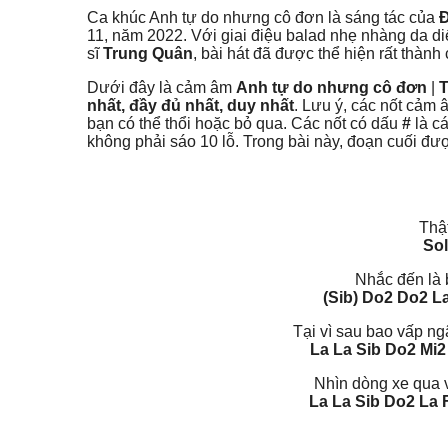
Ca khúc Anh tự do nhưng cô đơn là sáng tác của
Đ
11, năm 2022. Với giai điệu balad nhẹ nhàng da di
sĩ
Trung Quân
, bài hát đã được thể hiện rất thành
Dưới đây là cảm âm
Anh tự do nhưng cô đơn
|
T
nhất, đầy đủ nhất, duy nhất
. Lưu ý, các nốt cảm 
bạn có thể thổi hoặc bỏ qua. Các nốt có dấu
#
là cá
không phải sáo 10 lỗ. Trong bài này, đoạn cuối đư
Thật
Sol
Nhắc đến là 
(Sib) Do2 Do2 L
Tại vì sau bao vấp 
La La Sib Do2 Mi2
Nhìn dòng xe qua 
La La Sib Do2 La 