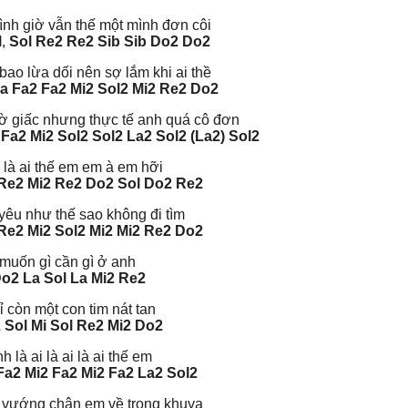
ình giờ vẫn thế một mình đơn côi
l
,
Sol Re2 Re2 Sib Sib Do2 Do2
ao lừa dối nên sợ lắm khi ai thề
La Fa2 Fa2 Mi2 Sol2 Mi2 Re2 Do2
iờ giấc nhưng thực tế anh quá cô đơn
Fa2 Mi2 Sol2 Sol2 La2 Sol2 (La2) Sol2
 là ai thế em em à em hỡi
Re2 Mi2 Re2 Do2 Sol
Do2 Re2
 yêu như thế sao không đi tìm
Re2 Mi2
Sol2 Mi2 Mi2 Re2 Do2
muốn gì cần gì ở anh
Do2 La Sol La Mi2 Re2
 còn một con tim nát tan
 Sol Mi Sol Re2 Mi2 Do2
h là ai là ai là ai thế em
Fa2 Mi2 Fa2 Mi2 Fa2 La2 Sol2
 vướng chân em về trong khuya