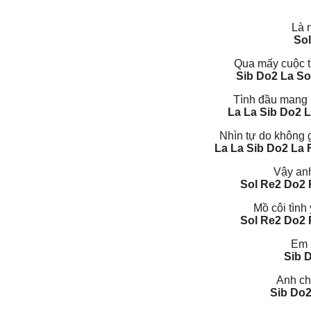
Là 
Sol
Qua mấy cuộc t
Sib Do2 La So
Tình đầu mang b
La La Sib Do2 
Nhìn tự do không g
La La Sib Do2 La 
Vậy anh
Sol Re2 Do2 
Mồ côi tình
Sol Re2 Do2 
Em 
Sib 
Anh chỉ
Sib Do2