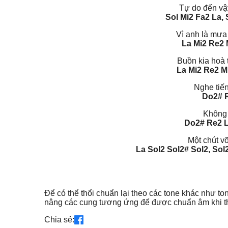
Tự do đến vậ
Sol Mi2 Fa2 La,
Vì anh là mưa
La Mi2 Re2 
Buồn kia hoà 
La Mi2 Re2 M
Nghe tiế
Do2# R
Không 
Do2# Re2 L
Một chút vỡ
La Sol2 Sol2# Sol2, Sol
Để có thể thổi chuẩn lại theo các tone khác như to
nâng các cung tương ứng để được chuẩn âm khi th
Chia sẻ: