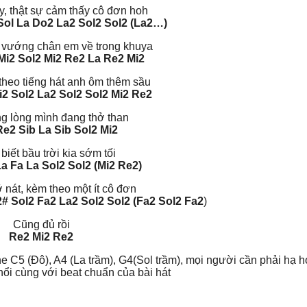
y, thật sự cảm thấy cô đơn hoh
 Sol La Do2 La2 Sol2 Sol2 (La2…)
 vướng chân em về trong khuya
Mi2 Sol2
Mi2 Re2 La Re2 Mi2
theo tiếng hát anh ôm thêm sầu
i2 Sol2
La2 Sol2 Sol2 Mi2 Re2
ng lòng mình đang thở than
e2 Sib La Sib Sol2 Mi2
biết bầu trời kia sớm tối
a Fa La
Sol2 Sol2 (Mi2 Re2)
 nát, kèm theo một ít cô đơn
2# Sol2 Fa2 La2 Sol2 Sol2 (Fa2 Sol2 Fa2
)
Cũng đủ rồi
Re2 Mi2 Re2
ne C5 (Đô), A4 (La trầm), G4(Sol trầm), mọi người cần phải hạ 
ổi cùng với beat chuẩn của bài hát