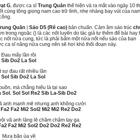
ạt G
, được ca sĩ
Trung Quân
thể hiện và ra mắt vào ngày 10 t
ết cùng tông giọng nam cao trữ tình, nhẹ nhàng bay vút của na
 công.
rung Quân
|
Sáo D5 (Rê cao)
bản chuẩn. Cảm âm sáo trúc
ch
âm trong ngoặc () là các nốt luyến do tác giả tự thêm để bài hay
c nốt nửa cung, tức là phải bấm một nửa nốt nếu sáo của bạn
ợc ca sĩ nâng nửa cung nên sẽ hơi khó thổi đoạn này.
Đau mấy lần rồi
Sib Do2 La Sol
 sự đau rất nhiều lần
 Sol Sib Do2 La Sol
buồn, mà chẳng hiểu là tại sao
a Sol
,
Sol Sol Re2 Sib La-Sib Do2
ngã anh mạnh mẽ nhưng anh không cười
 Fa2 Fa2 Mi2 Sol2
Mi2 Mi2 Re2 Do2
vội vã anh lặng lẽ chầm chậm tay ga
Fa2 Fa2 Mi2 Sol2 Do2 Do2 Re2 Re2
Mưa bão ùa về