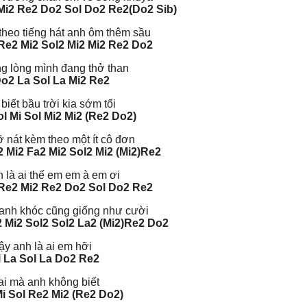
Mi2
Re2 Do2 Sol Do2 Re2(Do2 Sib)
theo tiếng hát anh ôm thêm sầu
Re2 Mi2
Sol2 Mi2 Mi2 Re2 Do2
ng lòng mình đang thở than
Do2 La Sol La Mi2 Re2
biết bầu trời kia sớm tối
l Mi Sol
Mi2 Mi2 (Re2 Do2)
ỡ nát kèm theo một ít cô đơn
2 Mi2 Fa2 Mi2 Sol2 Mi2 (Mi2)Re2
 là ai thế em em à em ơi
Re2 Mi2 Re2 Do2 Sol Do2 Re2
 anh khóc cũng giống như cười
 Mi2
Sol2 Sol2 La2 (Mi2)Re2 Do2
ậy anh là ai em hỡi
 La Sol La Do2 Re2
ai mà anh không biết
Mi Sol Re2 Mi2 (Re2 Do2)