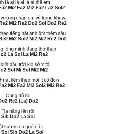
h là ai là ai là ai thế em
Fa2 Mi2 Fa2 Mi2 Fa2 La2 Sol2
 vướng chân em về trong khuya
Re2 Mi2
Re2 Do2 Sol Do2 Re2
theo tiếng hát anh ôm thêm sầu
Re2 Mi2
Sol2 Mi2 Mi2 Re2 Do2
ng lòng mình đang thở than
Do2 La Sol La Mi2 Re2
biết bầu trời kia sớm tối
o2 Sol Mi Sol
Mi2 Mi2
ỡ nát kèm theo một ít cô đơn
Fa2 Mi2 Fa2 Mi2 Sol2 Mi2 Re2
Cũng đủ rồi
Do2 Re2 (La) Do2
Tia nắng lên rồi
Sib Do2 La Sol
ật sự em đã quên rồi
 Sol Sib Do2 La Sol