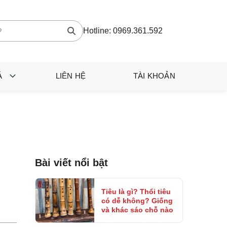
Hotline:
0969.361.592
Á
LIÊN HỆ
TÀI KHOẢN
Bài viết nổi bật
Tiêu là gì? Thổi tiêu
có dễ không? Giống
và khác sáo chỗ nào