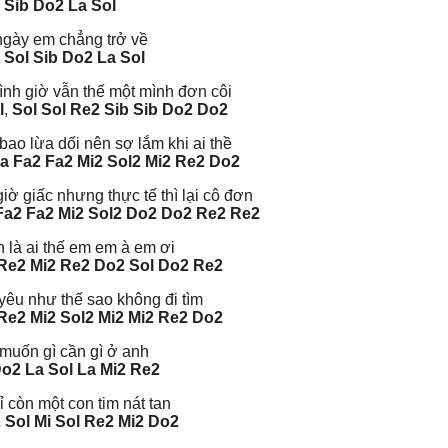
Sib Do2 La Sol
ngày em chẳng trở về
 Sol Sib Do2 La Sol
ình giờ vẫn thế một mình đơn côi
l
,
Sol Sol Re2 Sib Sib Do2 Do2
ao lừa dối nên sợ lắm khi ai thề
La Fa2 Fa2 Mi2 Sol2 Mi2 Re2 Do2
iờ giấc nhưng thực tế thì lại cô đơn
Fa2 Fa2 Mi2 Sol2 Do2 Do2 Re2 Re2
 là ai thế em em à em ơi
Re2 Mi2 Re2 Do2 Sol
Do2 Re2
 yêu như thế sao không đi tìm
Re2 Mi2
Sol2 Mi2 Mi2 Re2 Do2
muốn gì cần gì ở anh
Do2 La Sol La Mi2 Re2
 còn một con tim nát tan
 Sol Mi Sol Re2 Mi2 Do2