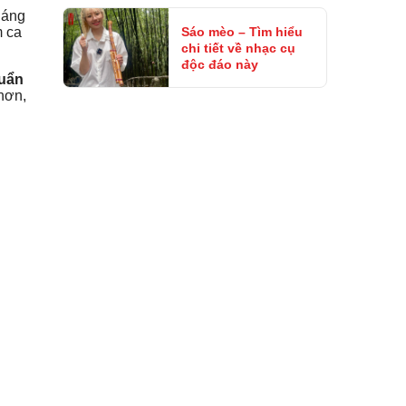
háng
Sáo mèo – Tìm hiểu
m ca
chi tiết về nhạc cụ
độc đáo này
uẩn
 hơn,