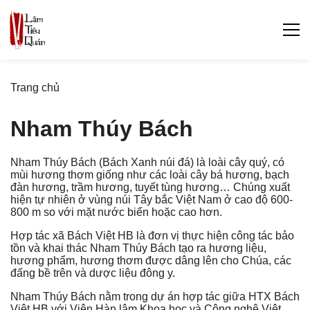
Trang chủ
Nham Thúy Bách
Nham Thúy Bách (Bách Xanh núi đá) là loài cây quý, có
mùi hương thơm giống như các loài cây bá hương, bạch
đàn hương, trầm hương, tuyết tùng hương… Chúng xuất
hiện tự nhiên ở vùng núi Tây bắc Việt Nam ở cao độ 600-
800 m so với mặt nước biển hoặc cao hơn.
Hợp tác xã Bách Việt HB là đơn vị thực hiện công tác bảo
tồn và khai thác Nham Thúy Bách tạo ra hương liệu,
hương phẩm, hương thơm được dâng lên cho Chúa, các
đấng bề trên và dược liệu đông y.
Nham Thúy Bách nằm trong dự án hợp tác giữa HTX Bách
Việt HB với Viện Hàn lâm Khoa học và Công nghệ Việt