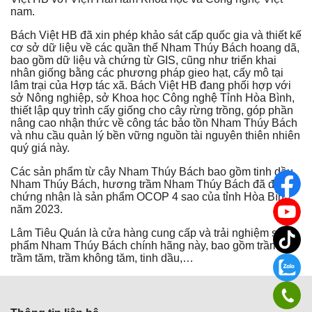
nam.
Bách Việt HB đã xin phép khảo sát cấp quốc gia và thiết kế
cơ sở dữ liệu về các quần thể Nham Thúy Bách hoang dã,
bao gồm dữ liệu và chứng từ GIS, cũng như triển khai
nhân giống bằng các phương pháp gieo hạt, cấy mô tại
lâm trại của Hợp tác xã. Bách Việt HB đang phối hợp với
sở Nông nghiệp, sở Khoa học Công nghệ Tỉnh Hòa Bình,
thiết lập quy trình cấy giống cho cây rừng trồng, góp phần
nâng cao nhận thức về công tác bảo tồn Nham Thúy Bách
và nhu cầu quản lý bền vững nguồn tài nguyên thiên nhiên
quý giá này.
Các sản phẩm từ cây Nham Thúy Bách bao gồm tinh dầu
Nham Thúy Bách, hương trầm Nham Thúy Bách đã được
chứng nhận là sản phẩm OCOP 4 sao của tỉnh Hòa Bình
năm 2023.
Lâm Tiêu Quán là cửa hàng cung cấp và trải nghiệm
sản
phẩm Nham Thúy Bách
chính hãng này, bao gồm trầm nụ,
trầm tăm, trầm không tăm, tinh dầu,…