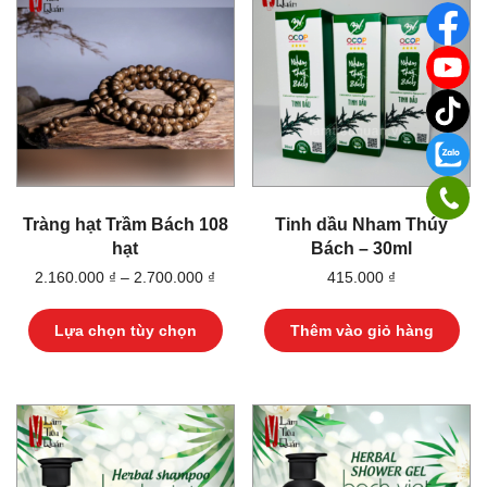
Tràng hạt Trầm Bách 108
Tinh dầu Nham Thúy
hạt
Bách – 30ml
2.160.000
₫
–
2.700.000
₫
415.000
₫
Sản
phẩm
Lựa chọn tùy chọn
Thêm vào giỏ hàng
này
có
nhiều
biến
thể.
Các
tùy
chọn