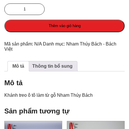
Khánh
treo
gỗ
Nham
Thêm vào giỏ hàng
Thúy
Bách
số
lượng
Mã sản phẩm:
N/A
Danh mục:
Nham Thúy Bách - Bách
Việt
Mô tả
Thông tin bổ sung
Mô tả
Khánh treo ô tô làm từ gỗ Nham Thúy Bách
Sản phẩm tương tự