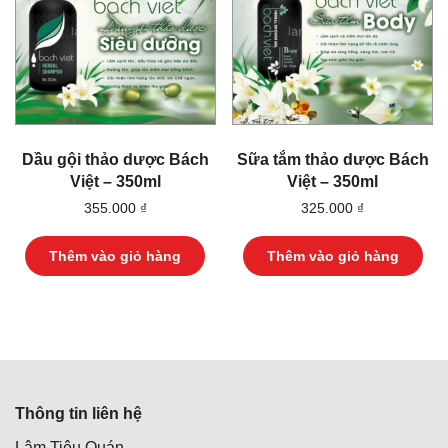
có
thể
được
chọn
trên
trang
sản
phẩm
Dầu gội thảo dược Bách
Sữa tắm thảo dược Bách
Việt – 350ml
Việt – 350ml
355.000
₫
325.000
₫
Thêm vào giỏ hàng
Thêm vào giỏ hàng
Thông tin liên hệ
Lâm Tiêu Quán