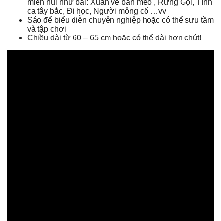
miền núi như bài: Xuân về bản mèo , Rừng Gọi, Tình
ca tây bắc, Đi học, Người mông cổ …vv
Sáo để biểu diễn chuyên nghiệp hoặc có thể sưu tầm
và tập chơi
Chiều dài từ 60 – 65 cm hoặc có thể dài hơn chút!