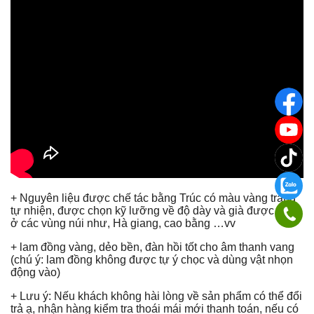
+ Nguyên liệu được chế tác bằng Trúc có màu vàng trắng
tự nhiện, được chọn kỹ lưỡng về độ dày và già được chọn
ở các vùng núi như, Hà giang, cao bằng …vv
+ lam đồng vàng, dẻo bền, đàn hồi tốt cho âm thanh vang
(chú ý: lam đồng không được tự ý chọc và dùng vật nhọn
động vào)
+ Lưu ý: Nếu khách không hài lòng về sản phẩm có thể đổi
trả ạ, nhận hàng kiểm tra thoái mái mới thanh toán, nếu có