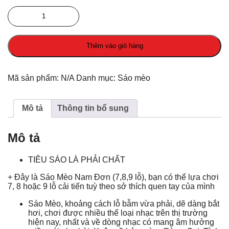
Sáo
Mèo
Nam
Đơn
Thêm vào giỏ hàng
(7,8,9
Lỗ)
số
lượng
Mã sản phẩm:
N/A
Danh mục:
Sáo mèo
Mô tả
Thông tin bổ sung
Mô tả
TIÊU SÁO LÀ PHẢI CHẤT
+ Đây là Sáo Mèo Nam Đơn (7,8,9 lỗ), bạn có thể lựa chơi
7, 8 hoặc 9 lỗ cải tiến tuỳ theo sở thích quen tay của mình
Sáo Mèo, khoảng cách lỗ bẫm vừa phải, dẽ dàng bắt
hơi, chơi được nhiều thể loại nhạc trên thị trường
hiện nay, nhất và về dòng nhạc có mang âm hưởng