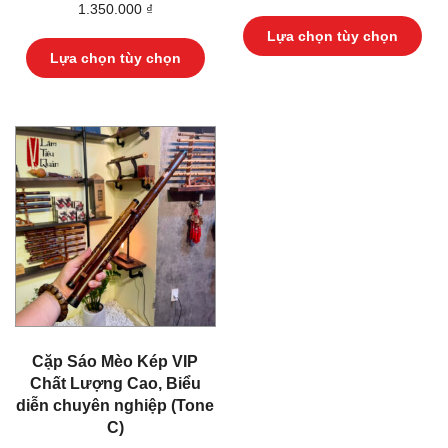
Sả
1.350.000
₫
ph
Sản
Lựa chọn tùy chọn
này
phẩm
Lựa chọn tùy chọn
có
này
nhi
có
biế
nhiều
thể.
biến
Cá
thể.
tùy
Các
chọ
tùy
có
chọn
thể
có
đư
thể
chọ
được
trê
chọn
tra
trên
sản
trang
ph
sản
phẩm
Cặp Sáo Mèo Kép VIP
Chất Lượng Cao, Biểu
diễn chuyên nghiệp (Tone
C)