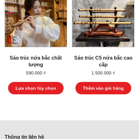
tùy
có
chọn
thể
có
đư
thể
chọ
được
trê
chọn
tra
trên
sản
trang
ph
sản
phẩm
Sáo trúc nứa bắc chất
Sáo trúc C5 nứa bắc cao
lượng
cấp
590.000
₫
1.500.000
₫
Sản
phẩm
Lựa chọn tùy chọn
Thêm vào giỏ hàng
này
có
nhiều
biến
thể.
Các
tùy
chọn
có
Thông tin liên hệ