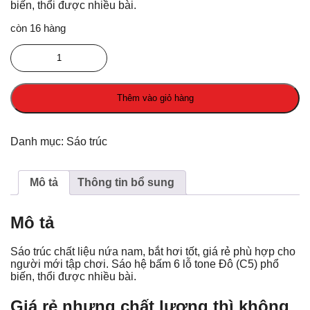
biến, thổi được nhiều bài.
còn 16 hàng
Sáo
trúc
tập
chơi
Thêm vào giỏ hàng
(Tone
C5)
số
lượng
Danh mục:
Sáo trúc
Mô tả
Thông tin bổ sung
Mô tả
Sáo trúc chất liệu nứa nam, bắt hơi tốt, giá rẻ phù hợp cho
người mới tập chơi. Sáo hệ bấm 6 lỗ tone Đô (C5) phổ
biến, thổi được nhiều bài.
Giá rẻ nhưng chất lượng thì không