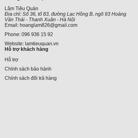
thể
được
Lâm Tiêu Quán
chọn
Địa chỉ: Số 36, tổ 83, đường Lạc Hồng B, ngõ 93 Hoàng
trên
Văn Thái - Thanh Xuân - Hà Nội
trang
Email: hoanglam826@gmail.com
sản
Phone: 096 936 15 92
phẩm
Website: lamtieuquan.vn
Hỗ trợ khách hàng
Hỗ trợ
Chính sách bảo hành
Chính sách đổi trả hàng