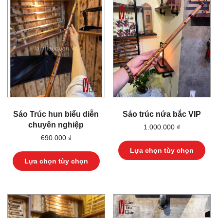
Sáo Trúc hun biểu diễn
Sáo trúc nứa bắc VIP
chuyên nghiệp
1.000.000
₫
Sả
690.000
₫
ph
Sản
Lựa chọn tùy chọn
này
phẩm
Lựa chọn tùy chọn
có
này
nhi
có
biế
nhiều
thể.
biến
Cá
thể.
tùy
Các
chọ