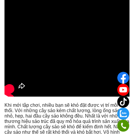
Khi mới tập chơi, nhiều bạn sẽ khó đặt được vị trí môi để
thổi. Với những cây sáo kém chất lượng, lòng ống sáo
nhỏ, hẹp, hai đầu cây sáo không đều. Nhất là với những
thương hiệu sáo trúc đã quy mô hóa quá trình sản xuất của
mình. Chất lượng cây sáo sẽ khó để kiểm định hết. Những
cây sáo như thế sẽ rất khó thổi và khó bắt hơi. Vô hình