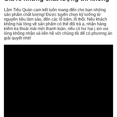
Lâm Tiêu Quán cam kết luôn mang đến cho bạn những
sản phẩm chất lượng! Được tuyển chọn kỹ lưỡng từ
nguyên liệu làm sáo, đến các lỗ bấm, lỗ thổi. Nếu khách
không hài lòng về sản phẩm có thể đổi trả ạ, nhận hàng
kiểm tra thoái mái mới thanh toán, nếu có hư hại j xin vui
lòng không nhận và liên hệ với chúng tôi để có phương án
giải quyết nhé!